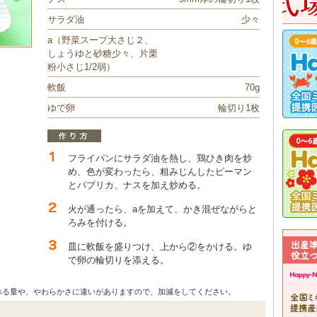
サラダ油
少々
a（野菜スープ大さじ２、
しょうゆと砂糖少々、片栗
粉小さじ1/2弱）
軟飯
70g
ゆで卵
輪切り1枚
フライパンにサラダ油を熱し、鶏ひき肉を炒
め、色が変わったら、粗みじんしたピーマン
とパプリカ、ナスを加え炒める。
火が通ったら、aを加えて、かき混ぜながらと
ろみを付ける。
皿に軟飯を盛りつけ、上から②をかける。ゆ
で卵の輪切りを添える。
べる量や、やわらかさに違いがありますので、加減をしてください。