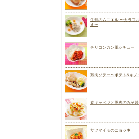
生鮭のムニエル 〜カラフ
え〜
チリコンカン風シチュー
鶏肉ソテー〜ポテト&キノ
春キャベツと豚肉のみそ炒
サツマイモのニョッキ