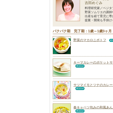
吉田めぐみ
料理研究家／ベジタ
野菜ソムリエの講師
出産を経て育児に専
提案・開発も手掛け
パクパク期 完了期：1歳～1歳3ヶ月 
野菜のマカロニポトフ
キーマカレーのポケットサ
サツマイモとツナのカレー
春キャベツ包みの和風あん