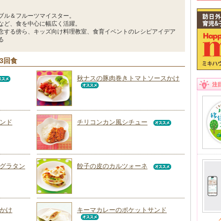
ブル＆フルーツマイスター。
など、食を中心に幅広く活躍。
念する傍ら、キッズ向け料理教室、食育イベントのレシピアイデア
る
3回食
秋ナスの豚肉巻きトマトソースかけ
注
ンド
チリコンカン風シチュー
グラタン
餃子の皮のカルツォーネ
かけ
キーマカレーのポケットサンド