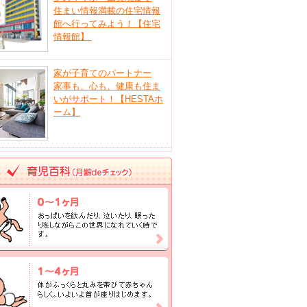
住まい情報満載の住宅情報
館へ行ってみよう！【住宅
情報館】
家が子育てのパートナー
家事も、心も、健康も住ま
いがサポート！【HESTAホ
ーム】