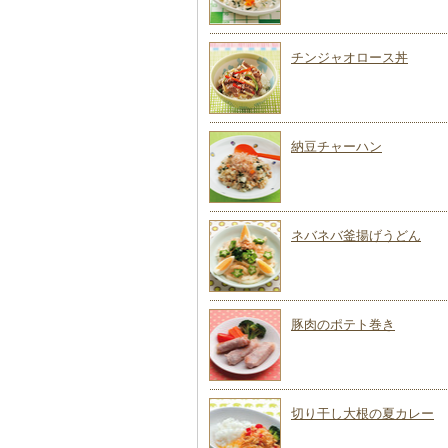
チンジャオロース丼
納豆チャーハン
ネバネバ釜揚げうどん
豚肉のポテト巻き
切り干し大根の夏カレー