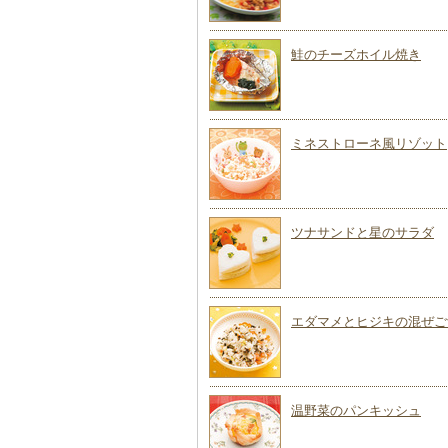
鮭のチーズホイル焼き
ミネストローネ風リゾット
ツナサンドと星のサラダ
エダマメとヒジキの混ぜご
温野菜のパンキッシュ