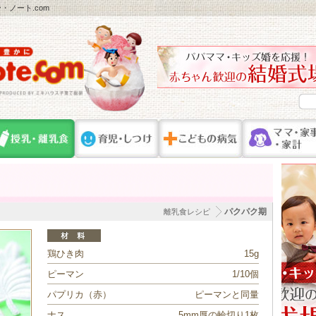
ノート.com
パクパク期
離乳食レシピ
鶏ひき肉
15g
ピーマン
1/10個
パプリカ（赤）
ピーマンと同量
ナス
5mm厚の輪切り1枚