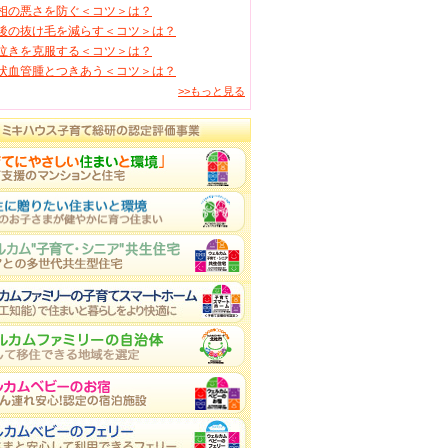
相の悪さを防ぐ＜コツ＞は？
後の抜け毛を減らす＜コツ＞は？
泣きを克服する＜コツ＞は？
状血管腫とつきあう＜コツ＞は？
>>もっと見る