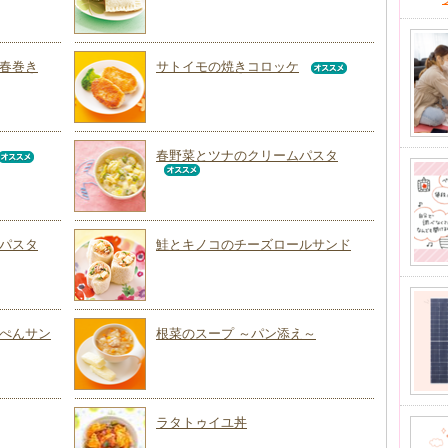
春巻き
サトイモの焼きコロッケ
春野菜とツナのクリームパスタ
パスタ
鮭とキノコのチーズロールサンド
ぺんサン
根菜のスープ ～パン添え～
ラタトゥイユ丼