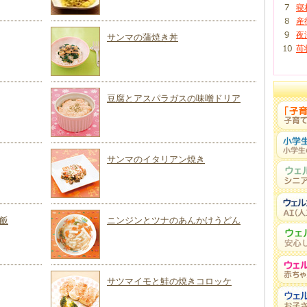
寝
産
夜
サンマの蒲焼き丼
苺
豆腐とアスパラガスの味噌ドリア
サンマのイタリアン焼き
飯
ニンジンとツナのあんかけうどん
サツマイモと鮭の焼きコロッケ