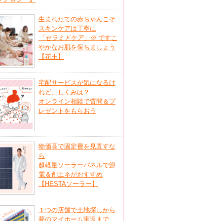
生まれたての赤ちゃんこそ
スキンケアは丁寧に
「セラミドケア」
※
ですこ
やかなお肌を保ちましょう
【花王】
宅配サービスが気になるけ
れど、しくみは？
オンライン相談で質問＆プ
レゼントをもらおう
物価高で固定費を見直すな
ら
超軽量ソーラーパネルで節
電＆創エネがおすすめ
【HESTAソーラー】
１つの店舗で土地探しから
夢のマイホーム実現まで