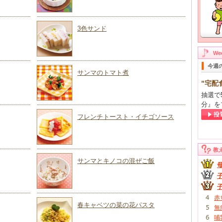
3色サンド
W
今週
サンマのトマト煮
"宅配
抽選で
分』を
フレンチトースト・イチゴソース
教
サンマとキノコの混ぜご飯
赤
春キャベツの菜の花パスタ
無
哺