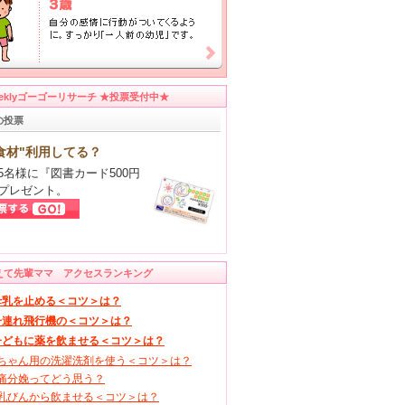
eeklyゴーゴーリサーチ ★投票受付中★
の投票
食材"利用してる？
5名様に『図書カード500円
プレゼント。
えて先輩ママ アクセスランキング
母乳を止める＜コツ＞は？
子連れ飛行機の＜コツ＞は？
子どもに薬を飲ませる＜コツ＞は？
ちゃん用の洗濯洗剤を使う＜コツ＞は？
痛分娩ってどう思う？
乳びんから飲ませる＜コツ＞は？