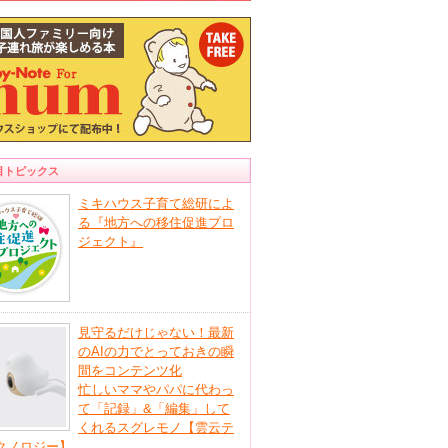
目トピックス
ミキハウス子育て総研によ
る『地方への移住促進プロ
ジェクト』
見守るだけじゃない！最新
のAIの力でとっておきの瞬
間をコンテンツ化
忙しいママやパパに代わっ
て「記録」&「編集」して
くれるスグレモノ【雲云テ
クノロジー】