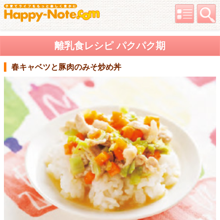
離乳食レシピ パクパク期
春キャベツと豚肉のみそ炒め丼