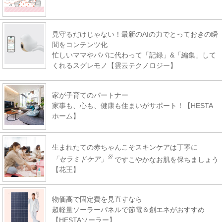
見守るだけじゃない！最新のAIの力でとっておきの瞬
間をコンテンツ化
忙しいママやパパに代わって「記録」&「編集」して
くれるスグレモノ【雲云テクノロジー】
家が子育てのパートナー
家事も、心も、健康も住まいがサポート！【HESTA
ホーム】
生まれたての赤ちゃんこそスキンケアは丁寧に
※
「セラミドケア」
ですこやかなお肌を保ちましょう
【花王】
物価高で固定費を見直すなら
超軽量ソーラーパネルで節電＆創エネがおすすめ
【HESTAソーラー】