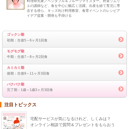
料理研究家／ベジタブル＆フルーツマイスター。野菜ソムリ
エの講師など、食を中心に幅広く活躍。出産を経て育児に専
念する傍ら、キッズ向け料理教室、食育イベントのレシピア
イデア提案・開発も手掛ける
ゴックン期
初期：生後5～6ヶ月1回食
モグモグ期
中期：生後7～8ヶ月2回食
カミカミ期
後期：生後9～11ヶ月3回食
パクパク期
完了期：1歳～1歳3ヶ月3回食
注目トピックス
宅配サービスが気になるけれど、しくみは？
オンライン相談で質問＆プレゼントをもらおう