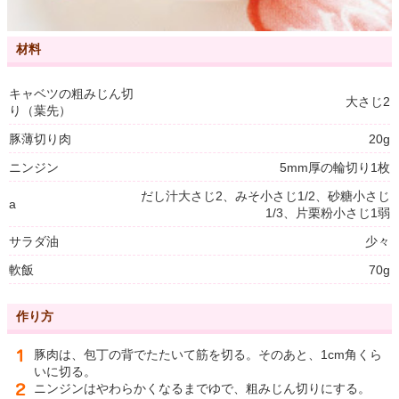
材料
キャベツの粗みじん切
大さじ2
り（葉先）
豚薄切り肉
20g
ニンジン
5mm厚の輪切り1枚
だし汁大さじ2、みそ小さじ1/2、砂糖小さじ
a
1/3、片栗粉小さじ1弱
サラダ油
少々
軟飯
70g
作り方
豚肉は、包丁の背でたたいて筋を切る。そのあと、1cm角くら
いに切る。
ニンジンはやわらかくなるまでゆで、粗みじん切りにする。