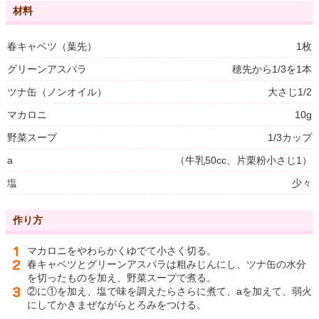
材料
春キャベツ（葉先）
1枚
グリーンアスパラ
穂先から1/3を1本
ツナ缶（ノンオイル）
大さじ1/2
マカロニ
10g
野菜スープ
1/3カップ
a
（牛乳50cc、片栗粉小さじ1）
塩
少々
作り方
マカロニをやわらかくゆでて小さく切る。
春キャベツとグリーンアスパラは粗みじんにし、ツナ缶の水分
を切ったものを加え、野菜スープで煮る。
②に①を加え、塩で味を調えたらさらに煮て、aを加えて、弱火
にしてかきまぜながらとろみをつける。