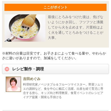
ここがポイント
最後にとろみをつけた後は、焦げな
いようにかき回し、フツフツと沸騰
してから火を止めます。片栗粉はよ
く火を通してとろみをつけることが
大事。
※材料の分量は目安です。お子さまによって食べる量や、やわらか
さに違いがありますので、加減をしてください。
レシピ製作・調理
吉田めぐみ
料理研究家／ベジタブル＆フルーツマイスター。野菜ソムリ
エの講師など、食を中心に幅広く活躍。出産を経て育児に専
念する傍ら、キッズ向け料理教室、食育イベントのレシピア
イデア提案・開発も手掛ける