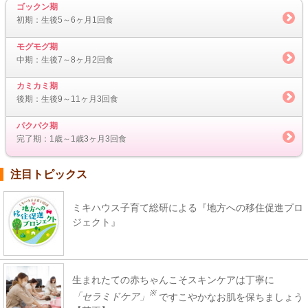
ゴックン期
初期：生後5～6ヶ月1回食
モグモグ期
中期：生後7～8ヶ月2回食
カミカミ期
後期：生後9～11ヶ月3回食
パクパク期
完了期：1歳～1歳3ヶ月3回食
注目トピックス
ミキハウス子育て総研による『地方への移住促進プロ
ジェクト』
生まれたての赤ちゃんこそスキンケアは丁寧に
※
「セラミドケア」
ですこやかなお肌を保ちましょう