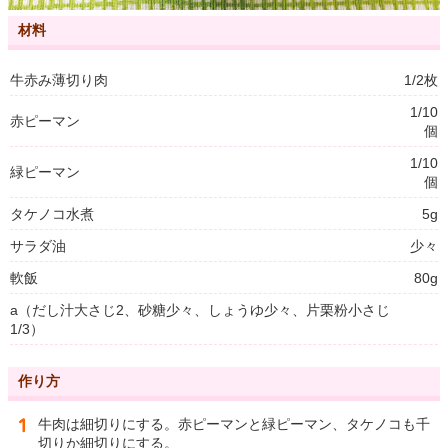
材料
牛赤み薄切り肉
1/2枚
1/10
赤ピーマン
個
1/10
緑ピーマン
個
タケノコ水煮
5g
サラダ油
少々
軟飯
80g
a（だし汁大さじ2、砂糖少々、しょうゆ少々、片栗粉小さじ
1/3）
作り方
牛肉は細切りにする。赤ピーマンと緑ピーマン、タケノコも千
切りか細切りにする。