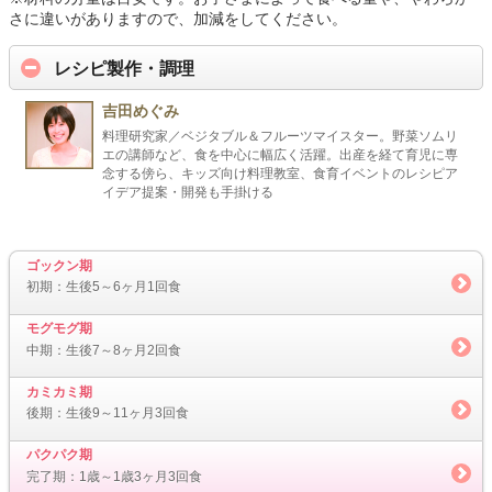
さに違いがありますので、加減をしてください。
レシピ製作・調理
吉田めぐみ
料理研究家／ベジタブル＆フルーツマイスター。野菜ソムリ
エの講師など、食を中心に幅広く活躍。出産を経て育児に専
念する傍ら、キッズ向け料理教室、食育イベントのレシピア
イデア提案・開発も手掛ける
ゴックン期
初期：生後5～6ヶ月1回食
モグモグ期
中期：生後7～8ヶ月2回食
カミカミ期
後期：生後9～11ヶ月3回食
パクパク期
完了期：1歳～1歳3ヶ月3回食