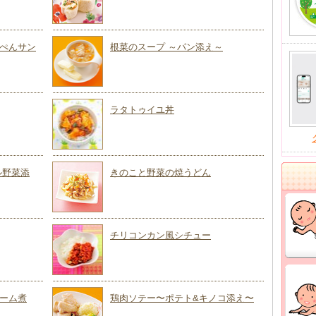
ぺんサン
根菜のスープ ～パン添え～
ラタトゥイユ丼
ル野菜添
きのこと野菜の焼うどん
チリコンカン風シチュー
ーム煮
鶏肉ソテー〜ポテト&キノコ添え〜