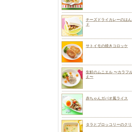
チーズドライカレーのはん
ド
サトイモの焼きコロッケ
生鮭のムニエル 〜カラフ
え〜
赤ちゃんガパオ風ライス
タラとブロッコリーのクリ