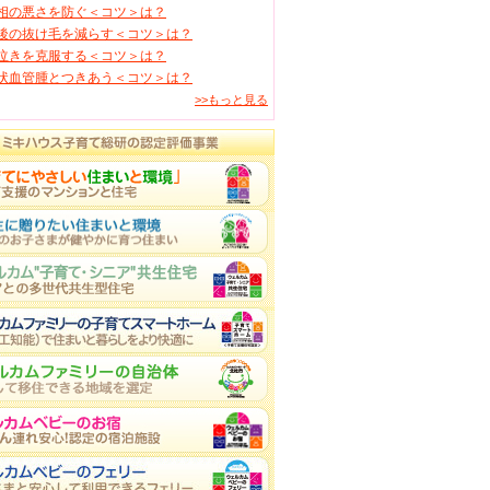
相の悪さを防ぐ＜コツ＞は？
後の抜け毛を減らす＜コツ＞は？
泣きを克服する＜コツ＞は？
状血管腫とつきあう＜コツ＞は？
>>もっと見る