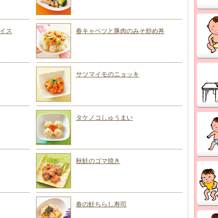
イス
春キャベツと豚肉のみそ炒め丼
サツマイモのニョッキ
タケノコしゅうまい
秋鮭のゴマ焼き
春の鮭ちらし寿司