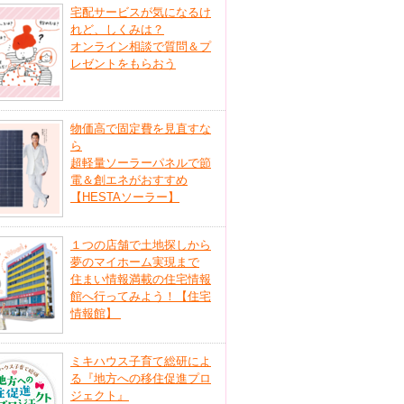
宅配サービスが気になるけ
れど、しくみは？
オンライン相談で質問＆プ
レゼントをもらおう
物価高で固定費を見直すな
ら
超軽量ソーラーパネルで節
電＆創エネがおすすめ
【HESTAソーラー】
１つの店舗で土地探しから
夢のマイホーム実現まで
住まい情報満載の住宅情報
館へ行ってみよう！【住宅
情報館】
ミキハウス子育て総研によ
る『地方への移住促進プロ
ジェクト』