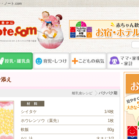
ノート.com
ン添え
パクパク期
離乳食レシピ
シイタケ
1/4枚
ホウレンソウ（葉先）
1枚
軟飯
80g
だし汁
大さじ1/2