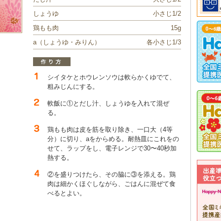
しょうゆ
小さじ1/2
鶏もも肉
15g
a（しょうゆ・みりん）
各小さじ1/3
シイタケとホウレンソウは軟らかくゆでて、
粗みじんにする。
軟飯に①とだし汁、しょうゆを入れて混ぜ
る。
鶏もも肉は皮を筋を取り除き、一口大（4等
分）に切り、aをからめる。耐熱皿にこれをの
せて、ラップをし、電子レンジで30〜40秒加
熱する。
②を盛りつけたら、その脇に③を添える。鶏
肉は細かくほぐしながら、ごはんに混ぜて食
べるとよい。