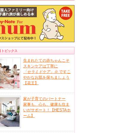
目トピックス
生まれたての赤ちゃんこそ
スキンケアは丁寧に
「セラミドケア」
※
ですこ
やかなお肌を保ちましょう
【花王】
家が子育てのパートナー
家事も、心も、健康も住ま
いがサポート！【HESTAホ
ーム】