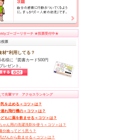
eeklyゴーゴーリサーチ ★投票受付中★
の投票
食材"利用してる？
5名様に『図書カード500円
プレゼント。
えて先輩ママ アクセスランキング
母乳を止める＜コツ＞は？
子連れ飛行機の＜コツ＞は？
子どもに薬を飲ませる＜コツ＞は？
ちゃん用の洗濯洗剤を使う＜コツ＞は？
痛分娩ってどう思う？
乳びんから飲ませる＜コツ＞は？