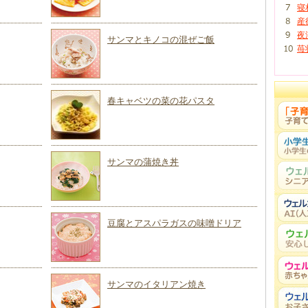
寝
産
夜
サンマとキノコの混ぜご飯
苺
春キャベツの菜の花パスタ
サンマの蒲焼き丼
豆腐とアスパラガスの味噌ドリア
サンマのイタリアン焼き