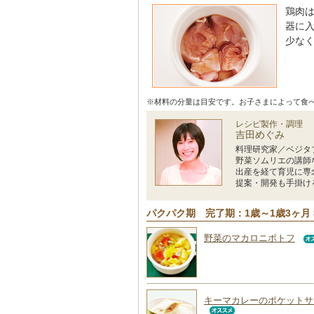
鶏肉
器に
少な
※材料の分量は目安です。お子さまによって食
レシピ製作・調理
吉田めぐみ
料理研究家／ベジタ
野菜ソムリエの講師
出産を経て育児に専
提案・開発も手掛け
パクパク期 完了期：1歳～1歳3ヶ月 
野菜のマカロニポトフ
キーマカレーのポケットサ