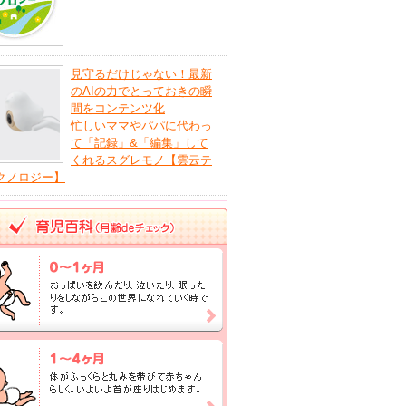
見守るだけじゃない！最新
のAIの力でとっておきの瞬
間をコンテンツ化
忙しいママやパパに代わっ
て「記録」&「編集」して
くれるスグレモノ【雲云テ
クノロジー】