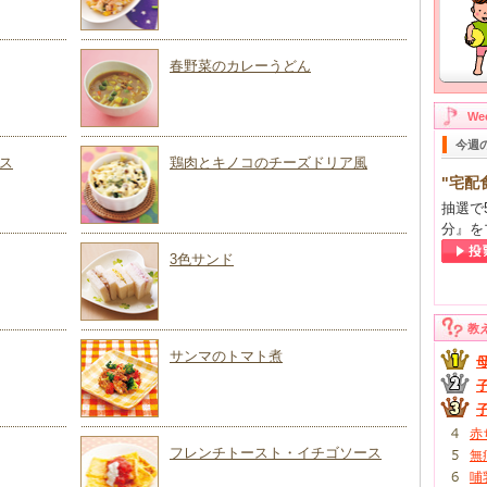
春野菜のカレーうどん
W
今週
ス
鶏肉とキノコのチーズドリア風
"宅配
抽選で
分』を
3色サンド
教
サンマのトマト煮
赤
フレンチトースト・イチゴソース
無
哺