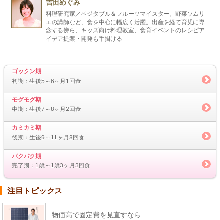
吉田めぐみ
料理研究家／ベジタブル＆フルーツマイスター。野菜ソムリ
エの講師など、食を中心に幅広く活躍。出産を経て育児に専
念する傍ら、キッズ向け料理教室、食育イベントのレシピア
イデア提案・開発も手掛ける
ゴックン期
初期：生後5～6ヶ月1回食
モグモグ期
中期：生後7～8ヶ月2回食
カミカミ期
後期：生後9～11ヶ月3回食
パクパク期
完了期：1歳～1歳3ヶ月3回食
注目トピックス
物価高で固定費を見直すなら