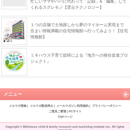
忙しいママやパパに代わって「記録」&「編集」して
くれるスグレモノ【雲云テクノロジー】
１つの店舗で土地探しから夢のマイホーム実現まで
住まい情報満載の住宅情報館へ行ってみよう！【住宅
情報館】
ミキハウス子育て総研による『地方への移住促進プロ
ジェクト』
メニュー
メルマガ登録
|
メルマガ配信停止
|
メールマガジン利用規約
|
プライバシーポリシー
ご意見ご要望
|
PCサイト
TOPページ
Copyright © Mikihouse child & family research and marketing institute inc. All rights
reserved.