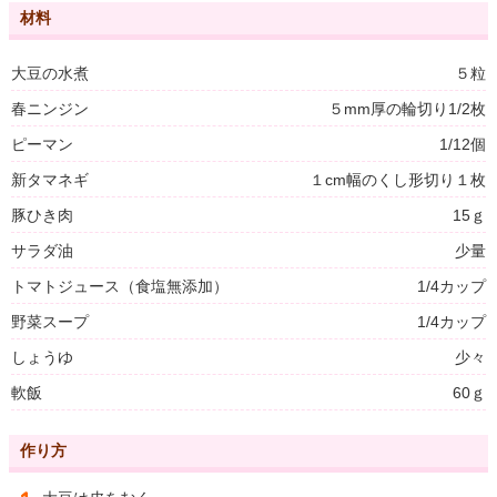
材料
大豆の水煮
５粒
春ニンジン
５mm厚の輪切り1/2枚
ピーマン
1/12個
新タマネギ
１cm幅のくし形切り１枚
豚ひき肉
15ｇ
サラダ油
少量
トマトジュース（食塩無添加）
1/4カップ
野菜スープ
1/4カップ
しょうゆ
少々
軟飯
60ｇ
作り方