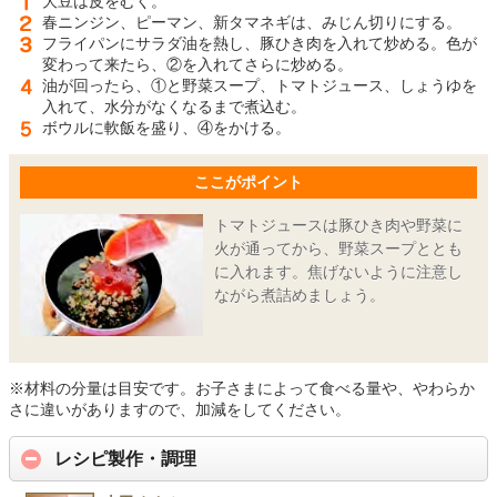
大豆は皮をむく。
春ニンジン、ピーマン、新タマネギは、みじん切りにする。
フライパンにサラダ油を熱し、豚ひき肉を入れて炒める。色が
変わって来たら、②を入れてさらに炒める。
油が回ったら、①と野菜スープ、トマトジュース、しょうゆを
入れて、水分がなくなるまで煮込む。
ボウルに軟飯を盛り、④をかける。
ここがポイント
トマトジュースは豚ひき肉や野菜に
火が通ってから、野菜スープととも
に入れます。焦げないように注意し
ながら煮詰めましょう。
※材料の分量は目安です。お子さまによって食べる量や、やわらか
さに違いがありますので、加減をしてください。
レシピ製作・調理