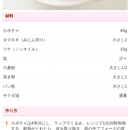
材料
カボチャ
40g
タマネギ（みじん切り）
小さじ2
ツナ（ノンオイル）
10g
塩
少々
小麦粉
大さじ1/2
溶き卵
大さじ1
パン粉
大さじ1
サラダ油
適量
作り方
カボチャは4等分にし、ラップでくるみ、レンジで1分20秒加熱
する。粗熱がとれたら、皮を取り除き、器の中でフォークの背