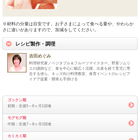
※材料の分量は目安です。お子さまによって食べる量や、やわらか
さに違いがありますので、加減をしてください。
レシピ製作・調理
吉田めぐみ
料理研究家／ベジタブル＆フルーツマイスター。野菜ソムリ
エの講師など、食を中心に幅広く活躍。出産を経て育児に専
念する傍ら、キッズ向け料理教室、食育イベントのレシピア
イデア提案・開発も手掛ける
ゴックン期
初期：生後5～6ヶ月1回食
モグモグ期
中期：生後7～8ヶ月2回食
カミカミ期