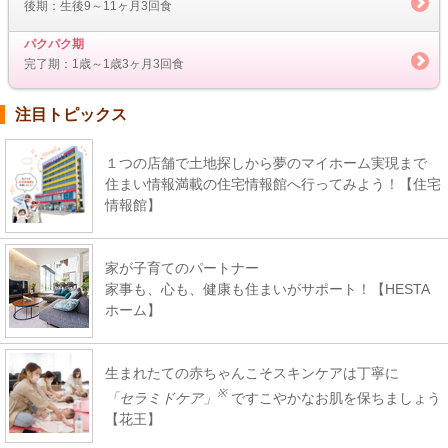
後期：生後9～11ヶ月3回食
パクパク期
完了期：1歳～1歳3ヶ月3回食
注目トピックス
１つの店舗で土地探しから夢のマイホーム実現まで
住まい情報満載の住宅情報館へ行ってみよう！【住宅
情報館】
家が子育てのパートナー
家事も、心も、健康も住まいがサポート！【HESTA
ホーム】
生まれたての赤ちゃんこそスキンケアは丁寧に
※
「セラミドケア」
ですこやかなお肌を保ちましょう
【花王】