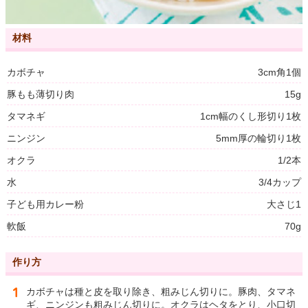
材料
カボチャ
3cm角1個
豚もも薄切り肉
15g
タマネギ
1cm幅のくし形切り1枚
ニンジン
5mm厚の輪切り1枚
オクラ
1/2本
水
3/4カップ
子ども用カレー粉
大さじ1
軟飯
70g
作り方
カボチャは種と皮を取り除き、粗みじん切りに。豚肉、タマネ
ギ、ニンジンも粗みじん切りに。オクラはヘタをとり、小口切