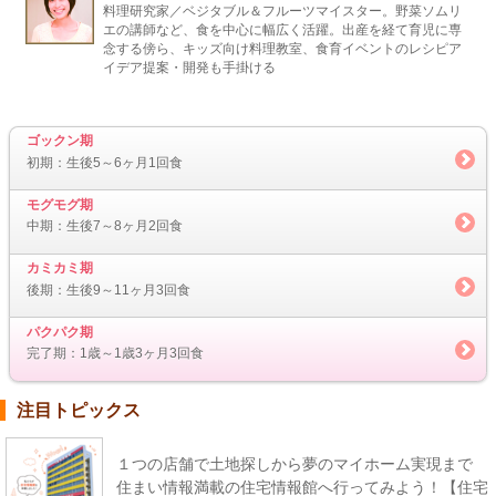
料理研究家／ベジタブル＆フルーツマイスター。野菜ソムリ
エの講師など、食を中心に幅広く活躍。出産を経て育児に専
念する傍ら、キッズ向け料理教室、食育イベントのレシピア
イデア提案・開発も手掛ける
ゴックン期
初期：生後5～6ヶ月1回食
モグモグ期
中期：生後7～8ヶ月2回食
カミカミ期
後期：生後9～11ヶ月3回食
パクパク期
完了期：1歳～1歳3ヶ月3回食
注目トピックス
１つの店舗で土地探しから夢のマイホーム実現まで
住まい情報満載の住宅情報館へ行ってみよう！【住宅