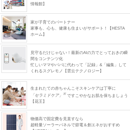
情報館】
家が子育てのパートナー
家事も、心も、健康も住まいがサポート！【HESTA
ホーム】
見守るだけじゃない！最新のAIの力でとっておきの瞬
間をコンテンツ化
忙しいママやパパに代わって「記録」&「編集」して
くれるスグレモノ【雲云テクノロジー】
生まれたての赤ちゃんこそスキンケアは丁寧に
※
「セラミドケア」
ですこやかなお肌を保ちましょう
【花王】
物価高で固定費を見直すなら
超軽量ソーラーパネルで節電＆創エネがおすすめ