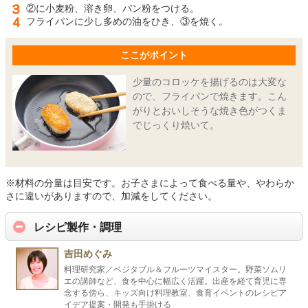
②に小麦粉、溶き卵、パン粉をつける。
フライパンに少し多めの油をひき、③を焼く。
ここがポイント
少量のコロッケを揚げるのは大変な
ので、フライパンで焼きます。こん
がりとおいしそうな焼き色がつくま
でじっくり焼いて。
※材料の分量は目安です。お子さまによって食べる量や、やわらか
さに違いがありますので、加減をしてください。
レシピ製作・調理
吉田めぐみ
料理研究家／ベジタブル＆フルーツマイスター。野菜ソムリ
エの講師など、食を中心に幅広く活躍。出産を経て育児に専
念する傍ら、キッズ向け料理教室、食育イベントのレシピア
イデア提案・開発も手掛ける