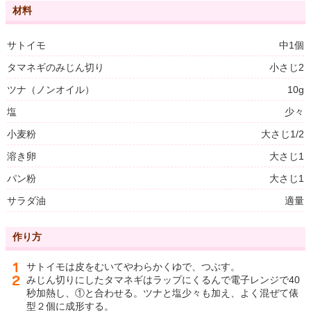
材料
サトイモ
中1個
タマネギのみじん切り
小さじ2
ツナ（ノンオイル）
10g
塩
少々
小麦粉
大さじ1/2
溶き卵
大さじ1
パン粉
大さじ1
サラダ油
適量
作り方
サトイモは皮をむいてやわらかくゆで、つぶす。
みじん切りにしたタマネギはラップにくるんで電子レンジで40
秒加熱し、①と合わせる。ツナと塩少々も加え、よく混ぜて俵
型２個に成形する。