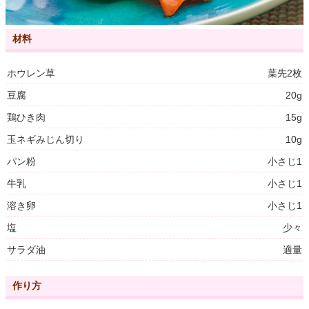
材料
ホウレン草
葉先2枚
豆腐
20g
鶏ひき肉
15g
玉ネギみじん切り
10g
パン粉
小さじ1
牛乳
小さじ1
溶き卵
小さじ1
塩
少々
サラダ油
適量
作り方