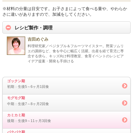
※材料の分量は目安です。お子さまによって食べる量や、やわらか
さに違いがありますので、加減をしてください。
レシピ製作・調理
吉田めぐみ
料理研究家／ベジタブル＆フルーツマイスター。野菜ソムリ
エの講師など、食を中心に幅広く活躍。出産を経て育児に専
念する傍ら、キッズ向け料理教室、食育イベントのレシピア
イデア提案・開発も手掛ける
ゴックン期
初期：生後5～6ヶ月1回食
モグモグ期
中期：生後7～8ヶ月2回食
カミカミ期
後期：生後9～11ヶ月3回食
パクパク期