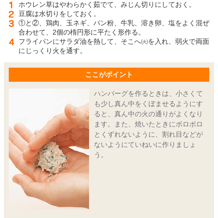
ホウレン草はやわらかく茹でて、みじん切りにしておく。
豆腐は水切りをしておく。
①と②、鶏肉、玉ネギ、パン粉、牛乳、溶き卵、塩をよく混ぜ
合わせて、2個の楕円形に平たく形作る。
フライパンにサラダ油を熱して、そこへ㈫を入れ、弱火で両面
にじっくり火を通す。
ここがポイント
ハンバーグを作るときは、小さくて
も少し真ん中をくぼませるようにす
ると、真ん中の火の通りがよくなり
ます。また、焼いたときにボロボロ
とくずれないように、割れ目などが
ないようにていねいに作りましょ
う。