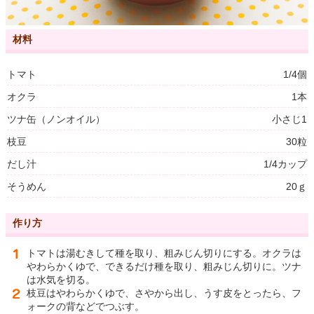
材料
トマト
1/4個
オクラ
1本
ツナ缶（ノンオイル）
小さじ1
枝豆
30粒
だし汁
1/4カップ
そうめん
20ｇ
作り方
トマトは湯むきして種を取り、粗みじん切りにする。オクラは
やわらかくゆで、できるだけ種を取り、粗みじん切りに。ツナ
は水気を切る。
枝豆はやわらかくゆで、さやから出し、うす皮をとったら、フ
ォークの背などでつぶす。