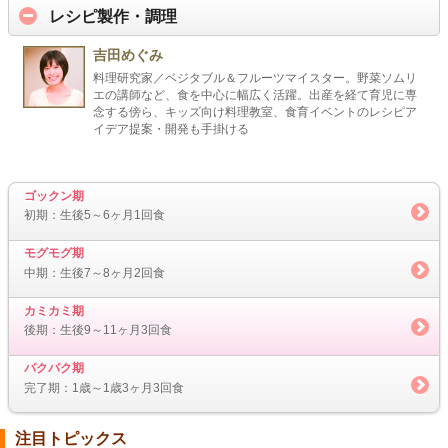
レシピ製作・調理
吉田めぐみ
料理研究家／ベジタブル＆フルーツマイスター。野菜ソムリ
エの講師など、食を中心に幅広く活躍。出産を経て育児に専
念する傍ら、キッズ向け料理教室、食育イベントのレシピア
イデア提案・開発も手掛ける
ゴックン期
初期：生後5～6ヶ月1回食
モグモグ期
中期：生後7～8ヶ月2回食
カミカミ期
後期：生後9～11ヶ月3回食
パクパク期
完了期：1歳～1歳3ヶ月3回食
注目トピックス