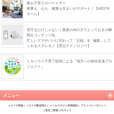
家が子育てのパートナー
家事も、心も、健康も住まいがサポート！【HESTA
ホーム】
見守るだけじゃない！最新のAIの力でとっておきの瞬
間をコンテンツ化
忙しいママやパパに代わって「記録」&「編集」して
くれるスグレモノ【雲云テクノロジー】
ミキハウス子育て総研による『地方への移住促進プロ
ジェクト』
メニュー
メルマガ登録
|
メルマガ配信停止
|
メールマガジン利用規約
|
プライバシーポリシー
ご意見ご要望
|
PCサイト