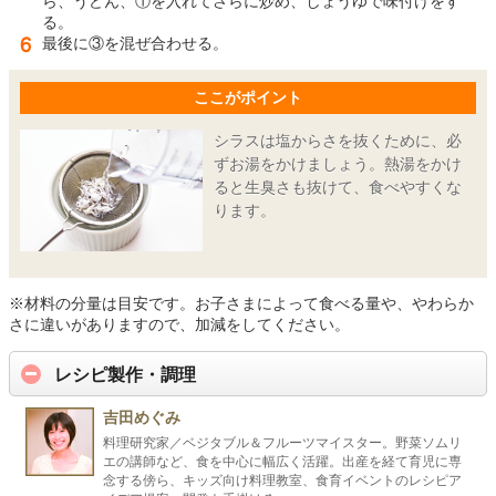
ら、うどん、①を入れてさらに炒め、しょうゆで味付けをす
る。
最後に③を混ぜ合わせる。
ここがポイント
シラスは塩からさを抜くために、必
ずお湯をかけましょう。熱湯をかけ
ると生臭さも抜けて、食べやすくな
ります。
※材料の分量は目安です。お子さまによって食べる量や、やわらか
さに違いがありますので、加減をしてください。
レシピ製作・調理
吉田めぐみ
料理研究家／ベジタブル＆フルーツマイスター。野菜ソムリ
エの講師など、食を中心に幅広く活躍。出産を経て育児に専
念する傍ら、キッズ向け料理教室、食育イベントのレシピア