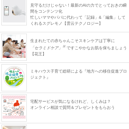
見守るだけじゃない！最新のAIの力でとっておきの瞬
間をコンテンツ化
忙しいママやパパに代わって「記録」&「編集」して
くれるスグレモノ【雲云テクノロジー】
生まれたての赤ちゃんこそスキンケアは丁寧に
※
「セラミドケア」
ですこやかなお肌を保ちましょう
【花王】
ミキハウス子育て総研による『地方への移住促進プロ
ジェクト』
宅配サービスが気になるけれど、しくみは？
オンライン相談で質問＆プレゼントをもらおう