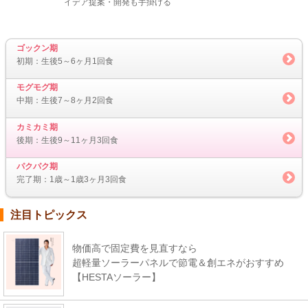
イデア提案・開発も手掛ける
ゴックン期
初期：生後5～6ヶ月1回食
モグモグ期
中期：生後7～8ヶ月2回食
カミカミ期
後期：生後9～11ヶ月3回食
パクパク期
完了期：1歳～1歳3ヶ月3回食
注目トピックス
物価高で固定費を見直すなら
超軽量ソーラーパネルで節電＆創エネがおすすめ
【HESTAソーラー】