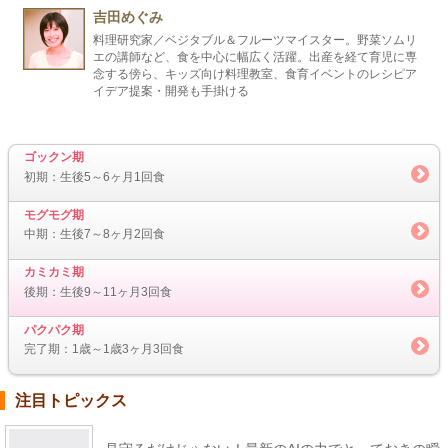
吉田めぐみ
料理研究家／ベジタブル＆フルーツマイスター。野菜ソムリ
エの講師など、食を中心に幅広く活躍。出産を経て育児に専
念する傍ら、キッズ向け料理教室、食育イベントのレシピア
イデア提案・開発も手掛ける
ゴックン期
初期：生後5～6ヶ月1回食
モグモグ期
中期：生後7～8ヶ月2回食
カミカミ期
後期：生後9～11ヶ月3回食
パクパク期
完了期：1歳～1歳3ヶ月3回食
注目トピックス