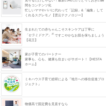
見守るだけじゃない！最新のAIの力でとっておきの瞬
間をコンテンツ化
忙しいママやパパに代わって「記録」&「編集」して
くれるスグレモノ【雲云テクノロジー】
生まれたての赤ちゃんこそスキンケアは丁寧に
※
「セラミドケア」
ですこやかなお肌を保ちましょう
【花王】
家が子育てのパートナー
家事も、心も、健康も住まいがサポート！【HESTA
ホーム】
ミキハウス子育て総研による『地方への移住促進プロ
ジェクト』
物価高で固定費を見直すなら