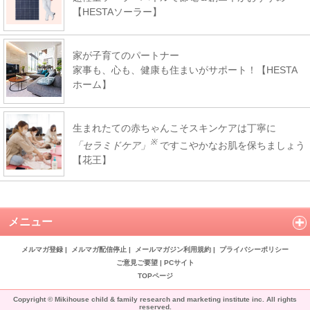
【HESTAソーラー】
家が子育てのパートナー
家事も、心も、健康も住まいがサポート！【HESTA
ホーム】
生まれたての赤ちゃんこそスキンケアは丁寧に
※
「セラミドケア」
ですこやかなお肌を保ちましょう
【花王】
メニュー
メルマガ登録
|
メルマガ配信停止
|
メールマガジン利用規約
|
プライバシーポリシー
ご意見ご要望
|
PCサイト
TOPページ
Copyright © Mikihouse child & family research and marketing institute inc. All rights
reserved.