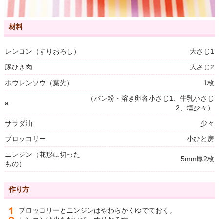
材料
レンコン（すりおろし）
大さじ1
豚ひき肉
大さじ2
ホウレンソウ（葉先）
1枚
（パン粉・溶き卵各小さじ1、牛乳小さじ
a
2、塩少々）
サラダ油
少々
ブロッコリー
小ひと房
ニンジン（花形に切った
5mm厚2枚
もの）
作り方
ブロッコリーとニンジンはやわらかくゆでておく。