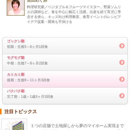
吉田めぐみ
料理研究家／ベジタブル＆フルーツマイスター。野菜ソムリ
エの講師など、食を中心に幅広く活躍。出産を経て育児に専
念する傍ら、キッズ向け料理教室、食育イベントのレシピア
イデア提案・開発も手掛ける
ゴックン期
初期：生後5～6ヶ月1回食
モグモグ期
中期：生後7～8ヶ月2回食
カミカミ期
後期：生後9～11ヶ月3回食
パクパク期
完了期：1歳～1歳3ヶ月3回食
注目トピックス
１つの店舗で土地探しから夢のマイホーム実現まで