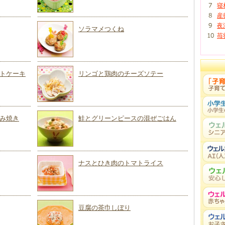
寝
産
夜
ソラマメつくね
苺
トケーキ
リンゴと鶏肉のチーズソテー
み焼き
鮭とグリーンピースの混ぜごはん
ナスとひき肉のトマトライス
豆腐の茶巾しぼり