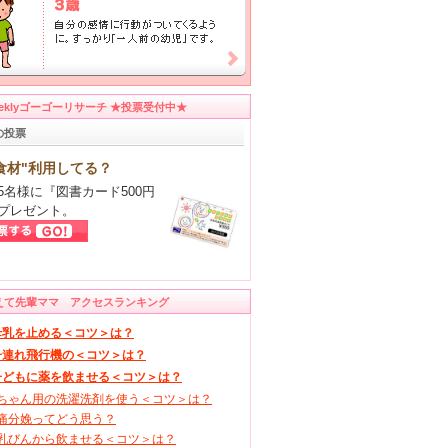
eeklyゴーゴーリサーチ ★投票受付中★
の投票
食材"利用してる？
5名様に『図書カード500円
プレゼント。
えて先輩ママ アクセスランキング
母乳を止める＜コツ＞は？
子連れ飛行機の＜コツ＞は？
子どもに薬を飲ませる＜コツ＞は？
ちゃん用の洗濯洗剤を使う＜コツ＞は？
痛分娩ってどう思う？
乳びんから飲ませる＜コツ＞は？