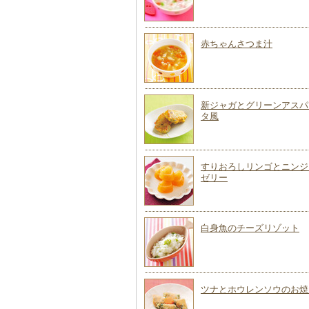
赤ちゃんさつま汁
新ジャガとグリーンアスパ
タ風
すりおろしリンゴとニンジ
ゼリー
白身魚のチーズリゾット
ツナとホウレンソウのお焼