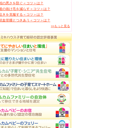
相の悪さを防ぐ＜コツ＞は？
後の抜け毛を減らす＜コツ＞は？
泣きを克服する＜コツ＞は？
状血管腫とつきあう＜コツ＞は？
>>もっと見る