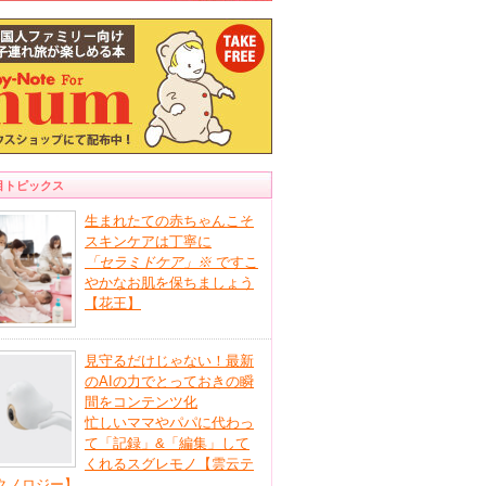
目トピックス
生まれたての赤ちゃんこそ
スキンケアは丁寧に
「セラミドケア」
※
ですこ
やかなお肌を保ちましょう
【花王】
見守るだけじゃない！最新
のAIの力でとっておきの瞬
間をコンテンツ化
忙しいママやパパに代わっ
て「記録」&「編集」して
くれるスグレモノ【雲云テ
クノロジー】