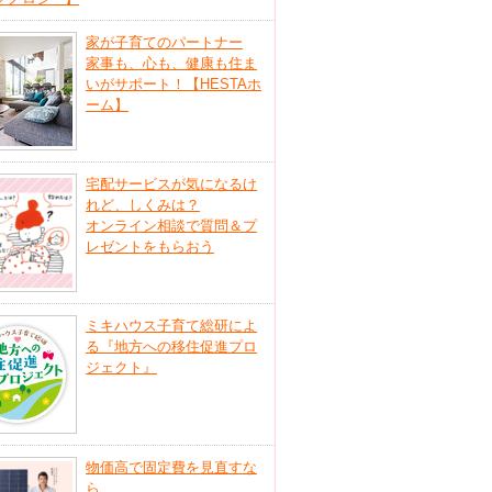
家が子育てのパートナー
家事も、心も、健康も住ま
いがサポート！【HESTAホ
ーム】
宅配サービスが気になるけ
れど、しくみは？
オンライン相談で質問＆プ
レゼントをもらおう
ミキハウス子育て総研によ
る『地方への移住促進プロ
ジェクト』
物価高で固定費を見直すな
ら