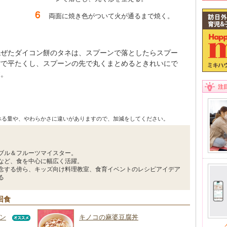
両面に焼き色がついて火が通るまで焼く。
混ぜたダイコン餅のタネは、スプーンで落としたらスプー
背で平たくし、スプーンの先で丸くまとめるときれいにで
す。
注
べる量や、やわらかさに違いがありますので、加減をしてください。
ブル＆フルーツマイスター。
など、食を中心に幅広く活躍。
念する傍ら、キッズ向け料理教室、食育イベントのレシピアイデア
る
回食
ン
キノコの麻婆豆腐丼