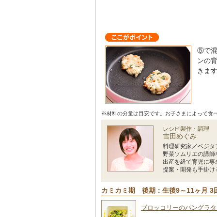
⑤で
ンの
きま
※材料の分量は目安です。お子さまによって食
レシピ製作・調理
吉田めぐみ
料理研究家／ベジタ
野菜ソムリエの講師
出産を経て育児に専
提案・開発も手掛け
カミカミ期 後期：生後9～11ヶ月 3
ブロッコリーのパングラタ