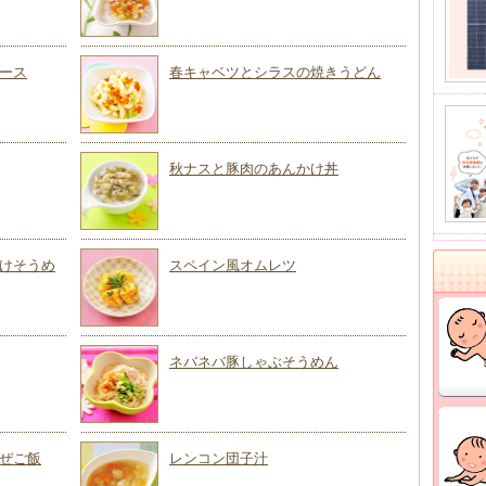
ース
春キャベツとシラスの焼きうどん
秋ナスと豚肉のあんかけ丼
けそうめ
スペイン風オムレツ
ネバネバ豚しゃぶそうめん
ぜご飯
レンコン団子汁