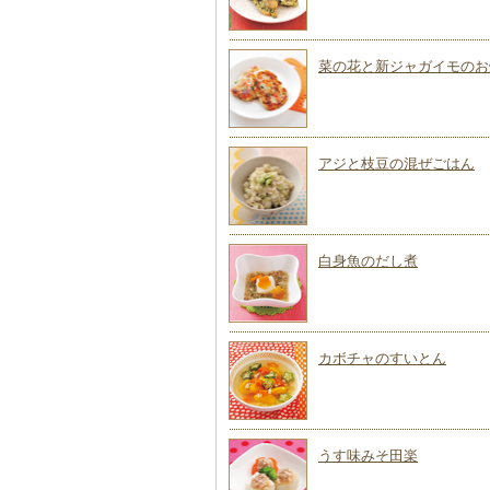
菜の花と新ジャガイモのお
アジと枝豆の混ぜごはん
白身魚のだし煮
カボチャのすいとん
うす味みそ田楽