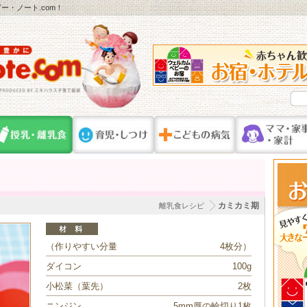
・ノート.com！
カミカミ期
離乳食レシピ
（作りやすい分量
4枚分）
ダイコン
100g
小松菜（葉先）
2枚
ニンジン
5mm厚の輪切り1枚