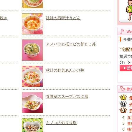
焼き
秋鮭の石狩汁うどん
W
今週
アスパラと桜エビの卵とじ丼
"宅配
抽選で
分』を
秋鮭の野菜あんかけ丼
教
春野菜のスープパスタ風
赤
キノコの炒り豆腐
無
哺