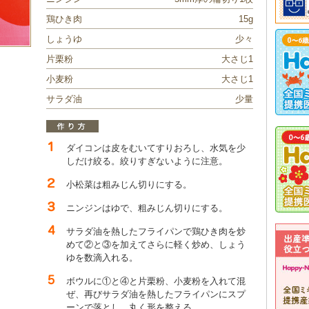
鶏ひき肉
15g
しょうゆ
少々
片栗粉
大さじ1
小麦粉
大さじ1
サラダ油
少量
ダイコンは皮をむいてすりおろし、水気を少
しだけ絞る。絞りすぎないように注意。
小松菜は粗みじん切りにする。
ニンジンはゆで、粗みじん切りにする。
サラダ油を熱したフライパンで鶏ひき肉を炒
めて②と③を加えてさらに軽く炒め、しょう
ゆを数滴入れる。
ボウルに①と④と片栗粉、小麦粉を入れて混
ぜ、再びサラダ油を熱したフライパンにスプ
ーンで落とし、丸く形を整える。