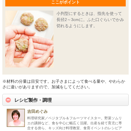
ここがポイント
小判型にするときは、指先を使って
長径2～3cmに。ふた口ぐらいでかみ
切れるようにします。
※材料の分量は目安です。お子さまによって食べる量や、やわらか
さに違いがありますので、加減をしてください。
レシピ製作・調理
吉田めぐみ
料理研究家／ベジタブル＆フルーツマイスター。野菜ソムリ
エの講師など、食を中心に幅広く活躍。出産を経て育児に専
念する傍ら、キッズ向け料理教室、食育イベントのレシピア