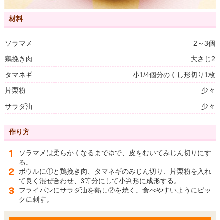
材料
ソラマメ
2～3個
鶏挽き肉
大さじ2
タマネギ
小1/4個分のくし形切り1枚
片栗粉
少々
サラダ油
少々
作り方
ソラマメは柔らかくなるまでゆで、皮をむいてみじん切りにす
る。
ボウルに①と鶏挽き肉、タマネギのみじん切り、片栗粉を入れ
て良く混ぜ合わせ、3等分にして小判形に成形する。
フライパンにサラダ油を熱し②を焼く。食べやすいようにピッ
クに刺す。