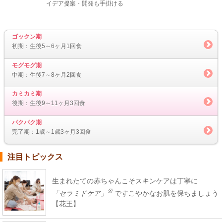
イデア提案・開発も手掛ける
ゴックン期
初期：生後5～6ヶ月1回食
モグモグ期
中期：生後7～8ヶ月2回食
カミカミ期
後期：生後9～11ヶ月3回食
パクパク期
完了期：1歳～1歳3ヶ月3回食
注目トピックス
生まれたての赤ちゃんこそスキンケアは丁寧に
※
「セラミドケア」
ですこやかなお肌を保ちましょう
【花王】