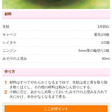
材料
生鮭
1/6切れ
キャベツ
葉先1/4枚
シイタケ
1/2個
ニンジン
5mm厚の輪切り1枚
みそ汁の上澄み
40ml
作り方
材料はすべてやわらかくなるまでゆで、生鮭は皮と骨を取り除
き粗くほぐし、その他の材料は粗みじん切りにする。
小鍋に①と、あからじめ取っておいたみそ汁の上澄みを入れて
火にかけ、水分がなくなるまで煮る。
ここがポイント