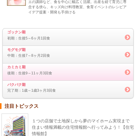
エの講師など、食を中心に幅広く活躍。出産を経て育児に専
念する傍ら、キッズ向け料理教室、食育イベントのレシピア
イデア提案・開発も手掛ける
ゴックン期
初期：生後5～6ヶ月1回食
モグモグ期
中期：生後7～8ヶ月2回食
カミカミ期
後期：生後9～11ヶ月3回食
パクパク期
完了期：1歳～1歳3ヶ月3回食
注目トピックス
１つの店舗で土地探しから夢のマイホーム実現まで
住まい情報満載の住宅情報館へ行ってみよう！【住宅
情報館】