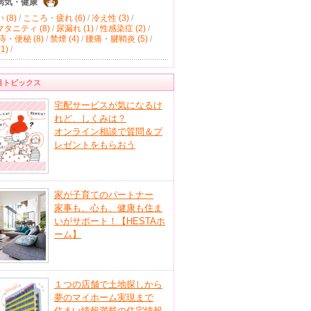
病気・健康
(8)
/
こころ・疲れ (6)
/
冷え性 (3)
/
タニティ (8)
/
尿漏れ (1)
/
性感染症 (2)
/
痔・便秘 (8)
/
禁煙 (4)
/
腰痛・腱鞘炎 (5)
/
1)
/
目トピックス
宅配サービスが気になるけ
れど、しくみは？
オンライン相談で質問＆プ
レゼントをもらおう
家が子育てのパートナー
家事も、心も、健康も住ま
いがサポート！【HESTAホ
ーム】
１つの店舗で土地探しから
夢のマイホーム実現まで
住まい情報満載の住宅情報