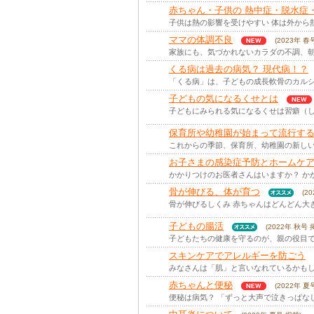
赤ちゃん・子供の 熱中症・脱水症
子供は熱の影響を受けやすい 体は外から
ママの体調不良
(2023年 春
家族にも、気づかれないカラダの不調、朝
くる病は過去の病気？ 現代病！？
「くる病」は、子どもの成長軟骨のカルシ
子どもの気になるくせとは
子どもにみられる気になるくせは習癖（し
保育所や幼稚園が始まって流行す
これからの季節、保育所、幼稚園の新しい
お子さまの感染症予防とホームケ
かかりつけのお医者さんはいますか？ か
骨が伸びる、体が育つ
(2
骨が伸びるしくみ 赤ちゃんはどんどん大
子どもの腸活
(2022年 秋号 
子どもたちの健康を守るのが、親の役目で
スキンケアでアレルギーを防ごう
みなさんは「肌」と言いなれているかもし
赤ちゃんと便秘
(2022年 夏
便秘は病気？ 「ずっと大声で泣きっぱな