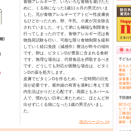
食物アレルギーで、いろいろな食物を避けたた
めに、くる病になった1歳11ヵ月の男児がいま
した。兄が食物アレルギーでアトピー性皮膚炎
もひどかったため、卵、牛乳、小麦が完全除去
されていました。そして弟にも極端な制限食を
行ってしまったのです。食物アレルギー児は食
物負荷試験を行い、可能な限り食物制限を緩和
していく経口免疫（減感作）療法が昨今の傾向
教
です。卵は、ビタミンDが豊富に含まれる食材
子ども
です。無理な場合は、代替食品を摂取するべき
です。どうしても対応が困難な場合は、ビタミ
おちんち
事故・ケ
ンDの薬を処方します。
嘔吐・下
皮膚でビタミンDを作るため、一定時間の日光
栄養素 (
発達障が
浴が必要です。紫外線の有害を過剰に考えて室
耳鼻咽喉 
内生活ばかりだと心配です。両親ともネパール
予防接
人で、慣れない日本に来たために、ほとんど外
出せずにくる病になった1歳の男児がいまし
BCG (2
ヒブ・肺
た。
三種混合
日本脳炎 
次のページへ >>
麻疹・風