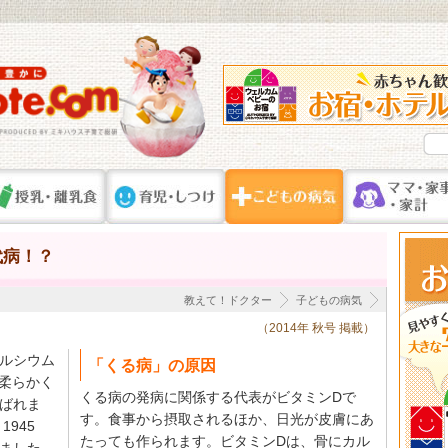
代病！？
教えて！ドクター
子どもの病気
（2014年 秋号 掲載）
ルシウム
「くる病」の原因
が柔らかく
くる病の発病に関係する代表がビタミンDで
ばれま
す。食事から摂取されるほか、日光が皮膚にあ
945
たっても作られます。ビタミンDは、骨にカル