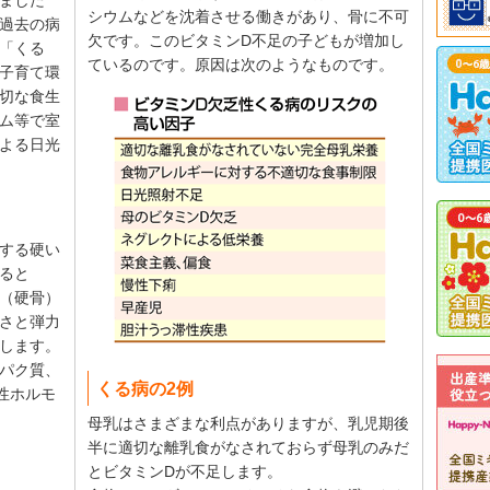
ました
シウムなどを沈着させる働きがあり、骨に不可
過去の病
欠です。このビタミンD不足の子どもが増加し
「くる
ているのです。原因は次のようなものです。
子育て環
切な食生
ム等で室
よる日光
する硬い
ると
（硬骨）
さと弾力
します。
パク質、
くる病の2例
性ホルモ
母乳はさまざまな利点がありますが、乳児期後
半に適切な離乳食がなされておらず母乳のみだ
とビタミンDが不足します。