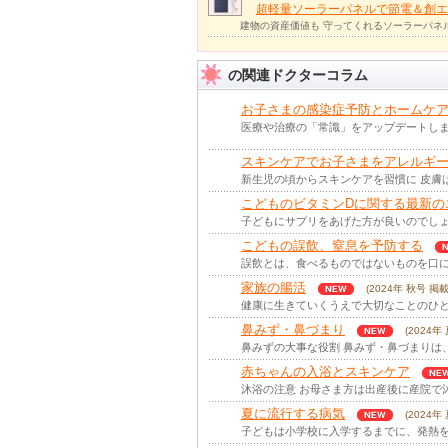
超軽量ソーラーパネルで節電＆創エ
建物の資産価値も 守ってくれるソーラーパネ
の関連ドクターコラム
お子さまの感染症予防とホームケ
医療や治療の「常識」をアップデートしまし
スキンケアでお子さまをアレルギ
新生児の頃からスキンケアを習慣に 皮膚
こどものビタミンDに関する最新の
子どもにサプリをあげた方が良いのでしょ
こどもの誤飲、窒息を予防する
誤飲とは、食べるものではないものを口に
家族の腸活
(2024年 秋号 掲載
健康に生きていくうえで大切なことのひと
鼻みず・鼻づまり
(2024年
鼻みずの大事な役割 鼻みず・鼻づまりは
赤ちゃんの入浴とスキンケア
沐浴の注意 お母さま方は出産後に産院で
夏に流行する病気
(2024年
子どもは小学校に入学するまでに、発熱を伴