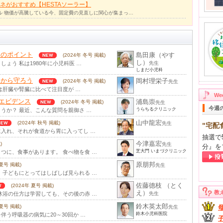
ネがおすすめ【HESTAソーラー】
ル 物価が高騰している今、固定費の見直しに関心が集まっ…
アのポイント
島田康（やす
(2024年 冬号 掲載)
し）
ょう 私は1980年に小児科医 …
先生
しまだ小児科
ーから守ろう
岡村理栄子
(2024年 冬号 掲載)
先生
は肝臓や腎臓に比べて注目度が …
W
エビデンス
浦島崇
(2024年 冬号 掲載)
先生
今週
うらちるクリニック
うか？ 最近、こんな質問を親御さ …
山中龍宏
(2024年 秋号 掲載)
先生
"宅配
入れ、それが食道から胃に入ってし …
抽選で
今津嘉宏
)
先生
分』を
芝大門 いまづクリニック
つに、食事があります。 食べ物を食 …
原朋邦
 夏号 掲載)
先生
、子どもにとってはしばしば見られる …
佐藤德枝 （とく
(2024年 夏号 掲載)
え）
教
沐浴の仕方は学習しても、その後の赤 …
先生
鈴木英太郎
 夏号 掲載)
先生
鈴木小児科医院
う呼吸器の病気に20～30回か …