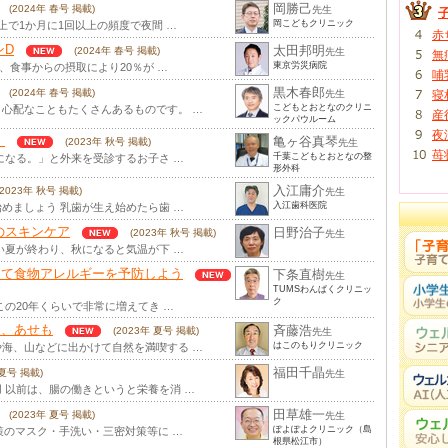
岡勝己
(2024年 春号 掲載)
先生
岡こどもクリニック
上で1か月に1回以上の頻度で夜間 …
赤
ンD
太田邦明
(2024年 春号 掲載)
先生
無
東京労災病院
、食事からの摂取により20％が …
哺
黒木春郎
(2024年 春号 掲載)
先生
寝
こどもとおとなのクリニ
心配なこともたくさんあるものです。 …
産
ックパウルーム
夜
）
亀ヶ谷真琴
(2023年 秋号 掲載)
先生
苺
千葉こどもとおとなの整
になる。」と外来を受診するお子さ …
形外科
入江庸介
(2023年 秋号 掲載)
先生
入江歯科医院
めましょう 乳歯が生え始めたら歯 …
のスキンケア
日野治子
(2023年 秋号 掲載)
先生
い夏が終わり、秋になると気温が下 …
えて食物アレルギーを予防しよう
下条直樹
先生
TUMSわんぱくクリニッ
ク
の20年くらいで非常に増えてき …
け、あせも
斉藤浩
(2023年 夏号 掲載)
先生
はこのもりクリニック
海、山などに出かけて自然を満喫する …
福田千晶
 夏号 掲載)
先生
 以前は、腸の働きというと栄養を消 …
田草雄一
(2023年 夏号 掲載)
先生
ぽよぽよクリニック（島
策のマスク・手洗い・三密対策等に …
根県松江市）