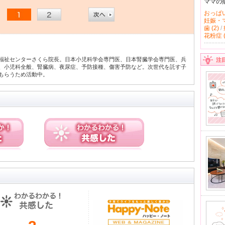
ママの
おっぱい 
妊娠・マ
歯 (2)
/
花粉症 (
福祉センターさくら院長。日本小児科学会専門医、日本腎臓学会専門医、兵
注
、小児科全般、腎臓病、夜尿症、予防接種、傷害予防など。次世代を託す子
もらうため活動中。