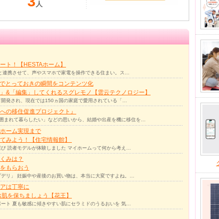
3
人
ト！【HESTAホーム】
リと連携させて、声やスマホで家電を操作できる住まい。ス…
力でとっておきの瞬間をコンテンツ化
」&「編集」してくれるスグレモノ【雲云テクノロジー】
て開発され、現在では150ヵ国の家庭で愛用されている「…
への移住促進プロジェクト』
囲まれて暮らしたい」などの思いから、結婚や出産を機に移住を…
ホーム実現まで
ってみよう！【住宅情報館】
び 読者モデルが体験しました マイホームって何から考え…
くみは？
をもらおう
デリ」 妊娠中や産後のお買い物は、本当に大変ですよね。…
アは丁寧に
お肌を保ちましょう【花王】
ート 夏も敏感に傾きやすい肌にセラミドのうるおいを 気…