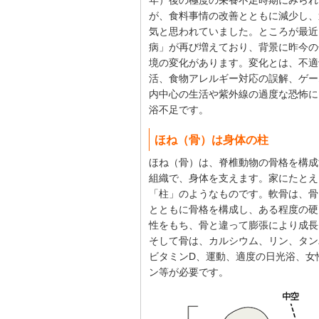
年）後の極度の栄養不足時期にみられ
が、食料事情の改善とともに減少し、
気と思われていました。ところが最近
病」が再び増えており、背景に昨今の
境の変化があります。変化とは、不適
活、食物アレルギー対応の誤解、ゲー
内中心の生活や紫外線の過度な恐怖に
浴不足です。
ほね（骨）は身体の柱
ほね（骨）は、脊椎動物の骨格を構成
組織で、身体を支えます。家にたとえ
「柱」のようなものです。軟骨は、骨
とともに骨格を構成し、ある程度の硬
性をもち、骨と違って膨張により成長
そして骨は、カルシウム、リン、タン
ビタミンD、運動、適度の日光浴、女
ン等が必要です。