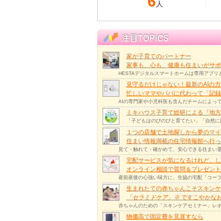
6
人
家が子育てのパートナー
家事も、心も、健康も住まいがサポー
HESTAデジタルスマートホームは専用アプ
見守るだけじゃない！最新のAIの
忙しいママやパパに代わって「記録
AIの専門家や小児科医も含んだチームによっ
ミキハウス子育て総研による『地方
「子どもはのびのびと育てたい」「自然に
１つの店舗で土地探しから夢のマイ
住まい情報満載の住宅情報館へ行
見て・触れて・確かめて、安心できる住まい選
宅配サービスが気になるけれど、し
オンライン相談で質問＆プレゼント
産前産後の心強い味方に、生協の宅配「コープ
生まれたての赤ちゃんこそスキンケ
「セラミドケア」
※
ですこやかな
赤ちゃんのための「スキンケアセミナー」レポ
物価高で固定費を見直すなら