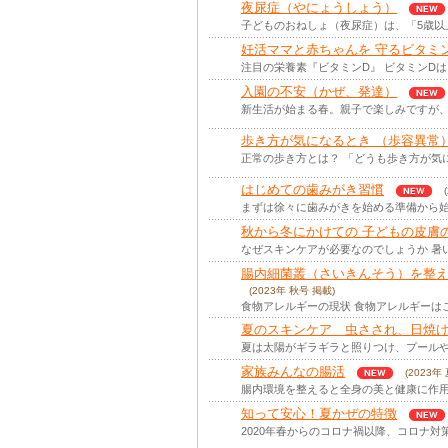
夜尿症（やにょうしょう）
子どものおねしょ（夜尿症）は、「5歳以
妊活ママと赤ちゃんを 守るビタミ
注目の栄養素『ビタミンD』 ビタミンDは
入園の不安（かぜ、発達）
新生活が始まる春。親子で楽しみですが、
歩き方が気になるとき （歩容異常
正常の歩き方とは？ 「どうも歩き方が気
はじめての歯みがき習慣
まずは徐々に歯みがきを始める準備から始
秋から冬にかけての 子どもの皮膚
なぜスキンケアが必要なのでしょうか 暑
腸内細菌叢（さいきんそう）を整
(2023年 秋号 掲載)
食物アレルギーの現状 食物アレルギーはこ
夏のスキンケア 虫さされ、日焼
夏は太陽がギラギラと照りつけ、プールや
家族みんなの腸活
(2023年
腸内環境を整えると全身の美と健康に作用
知って安心！夏かぜの特徴
2020年春からのコロナ禍以降、コロナ対