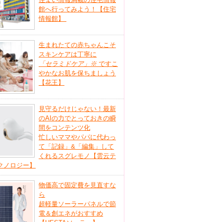
館へ行ってみよう！【住宅
情報館】
生まれたての赤ちゃんこそ
スキンケアは丁寧に
「セラミドケア」
※
ですこ
やかなお肌を保ちましょう
【花王】
見守るだけじゃない！最新
のAIの力でとっておきの瞬
間をコンテンツ化
忙しいママやパパに代わっ
て「記録」&「編集」して
くれるスグレモノ【雲云テ
クノロジー】
物価高で固定費を見直すな
ら
超軽量ソーラーパネルで節
電＆創エネがおすすめ