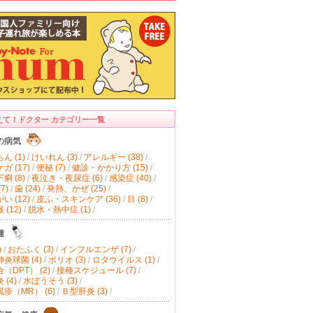
えて！ドクター カテゴリー一覧
の病気
ん (1)
/
けいれん (3)
/
アレルギー (38)
/
ガ (17)
/
便秘 (7)
/
健診・かかり方 (15)
/
痢 (8)
/
夜泣き・夜尿症 (6)
/
感染症 (40)
/
7)
/
歯 (24)
/
発熱、かぜ (25)
/
い (12)
/
皮ふ・スキンケア (36)
/
目 (8)
/
(12)
/
脱水・熱中症 (1)
/
種
)
/
おたふく (3)
/
インフルエンザ (7)
/
炎球菌 (4)
/
ポリオ (3)
/
ロタウイルス (1)
/
（DPT） (2)
/
接種スケジュール (7)
/
(4)
/
水ぼうそう (3)
/
疹（MR） (6)
/
Ｂ型肝炎 (3)
/