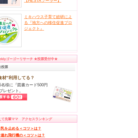
【HESTAソーラー】
ミキハウス子育て総研によ
る『地方への移住促進プロ
ジェクト』
eeklyゴーゴーリサーチ ★投票受付中★
の投票
食材"利用してる？
5名様に『図書カード500円
プレゼント。
えて先輩ママ アクセスランキング
母乳を止める＜コツ＞は？
子連れ飛行機の＜コツ＞は？