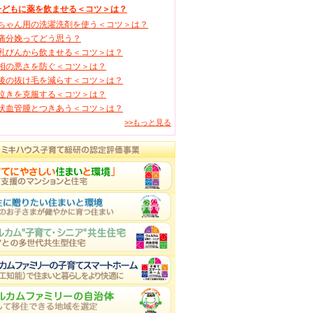
子どもに薬を飲ませる＜コツ＞は？
ちゃん用の洗濯洗剤を使う＜コツ＞は？
痛分娩ってどう思う？
乳びんから飲ませる＜コツ＞は？
相の悪さを防ぐ＜コツ＞は？
後の抜け毛を減らす＜コツ＞は？
泣きを克服する＜コツ＞は？
状血管腫とつきあう＜コツ＞は？
>>もっと見る