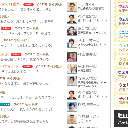
・かくれ脱水
十河剛
(2023年 夏号 掲載)
先生
済生会横浜市東部病院
熱を受けたり、熱を体から逃したりし …
今津嘉宏
号 掲載)
先生
芝大門 いまづクリニック
起きたら、顔がむくんでいた。食事を …
服部益治
(2023年 春号 掲載)
先生
医療福祉センターさくら
ウム（Ca）およびリン（P）不足で …
秋山千枝子
(2023年 春号 掲載)
先生
あきやま子どもクリニッ
ゅうへき）と言われ、指をしゃぶる、 …
ク
るかぜ
柴田雄介
(2023年 春号 掲載)
先生
生活が始まります。 新型コロナの …
アのポイント
松永貞一
(2022年 冬号 掲載)
先生
永寿堂医院
かりつけ医は大切なパートナー …
寺澤大祐
022年 秋号 掲載)
先生
岐阜県総合医療センター
きくなりますが、身長が伸びるため …
新生児内科 医長
今津嘉宏
掲載)
先生
芝大門 いまづクリニック
す。「わたしは、じゅうぶんできてい …
岡村理栄子
(2022年 秋号 掲載)
先生
れませんが、私たちの体を覆いつくし …
谷村聡（さと
号 掲載)
し）
しです」と救急病院を受診する赤ち …
先生